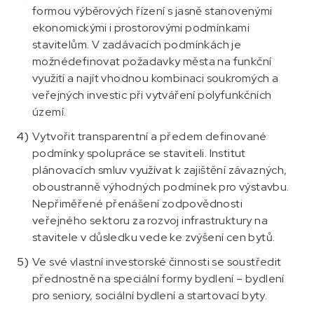
formou výběrových řízení s jasně stanovenými
ekonomickými i prostorovými podmínkami
stavitelům. V zadávacích podmínkách je
možnédefinovat požadavky města na funkční
využití a najít vhodnou kombinaci soukromých a
veřejných investic při vytváření polyfunkčních
území.
Vytvořit transparentní a předem definované
podmínky spolupráce se staviteli. Institut
plánovacích smluv využívat k zajištění závazných,
oboustranně výhodných podmínek pro výstavbu.
Nepřiměřené přenášení zodpovědnosti
veřejného sektoru za rozvoj infrastruktury na
stavitele v důsledku vede ke zvýšení cen bytů.
Ve své vlastní investorské činnosti se soustředit
přednostně na speciální formy bydlení – bydlení
pro seniory, sociální bydlení a startovací byty.