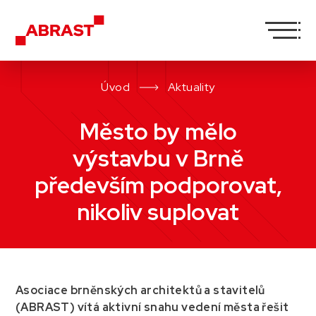
Úvod
Aktuality
Město by mělo
výstavbu v Brně
především podporovat,
nikoliv suplovat
Asociace brněnských architektů a stavitelů
(ABRAST) vítá aktivní snahu vedení města řešit