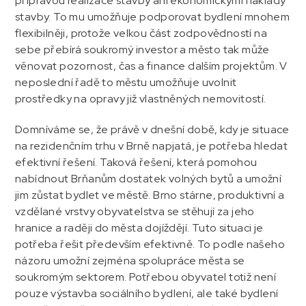
přípravou realizace stavby ani ekonomickými náklady
stavby. To mu umožňuje podporovat bydlení mnohem
flexibilněji, protože velkou část zodpovědností na
sebe přebírá soukromý investor a město tak může
věnovat pozornost, čas a finance dalším projektům. V
neposlední řadě to městu umožňuje uvolnit
prostředky na opravy již vlastněných nemovitostí.
Domníváme se, že právě v dnešní době, kdy je situace
na rezidenčním trhu v Brně napjatá, je potřeba hledat
efektivní řešení. Taková řešení, která pomohou
nabídnout Brňanům dostatek volných bytů a umožní
jim zůstat bydlet ve městě. Brno stárne, produktivní a
vzdělané vrstvy obyvatelstva se stěhují za jeho
hranice a raději do města dojíždějí. Tuto situaci je
potřeba řešit především efektivně. To podle našeho
názoru umožní zejména spolupráce města se
soukromým sektorem. Potřebou obyvatel totiž není
pouze výstavba sociálního bydlení, ale také bydlení