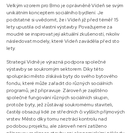
Velkým vzorem pro Brno je oprávněně Vídeň se svým
unikátním konceptem sociálního bydlení. Je
podstatné si uvědomit, že i Vídeň již před téměř 15
lety upustila od vlastní výstavby. Považujeme za
moudré se inspirovat její aktuální zkušeností, nikoliv
následovat modely, které Vídeň zaváděla před sto
lety.
Strategií Vídně je výrazná podpora společné
výstavby se soukromým sektorem. Díky této
spolupráci město získává byty do svého bytového
fondu, které může zařadit do různých sociálních
programů, jež připravuje. Zároveň je zajištěno
společné fungování různých sociálních skupin,
protože byty, jež zůstávají soukromému staviteli,
častěji obsazují lidé ze středních či vyšších příjmových
vrstev. Město díky tomu neztrácí kontrolu nad
podobou projektu, ale zároveň není zatíženo