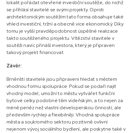
lokalit pořádat otevřené investiční soutěže, do nichž
se přihlásí stavitelé se svými projekty. Oproti
architektonickým soutěžím tato forma obsahuje také
vhled investiční, tržní a obecně více ekonomický. Díky
tomu je vyšší pravděpodobnost úspěšné realizace
takto soutěženého projektu. Vítězství stavitele v
soutěži navíc přináší investora, který je připraven
takový projekt financovat.
Závěr:
Brněnští stavitelé jsou připraveni hledat s městem
vhodnou formu spolupráce. Pokud se podaří najít
vhodný model, umožní to městu vytvářet funkční
bytové celky podobné těm vídeňským, a to nejen za
méně peněz než vlastní developerskou činností, ale
především rychleji a flexibilněji. Vhodná spolupráce
města a soukromého sektoru pozitivně ovlivní
nejenom vývoj sociálního bydlení, ale poskytne také v