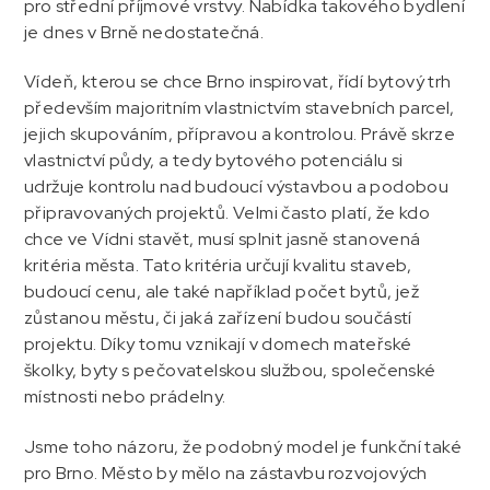
pro střední příjmové vrstvy. Nabídka takového bydlení
je dnes v Brně nedostatečná.
Vídeň, kterou se chce Brno inspirovat, řídí bytový trh
především majoritním vlastnictvím stavebních parcel,
jejich skupováním, přípravou a kontrolou. Právě skrze
vlastnictví půdy, a tedy bytového potenciálu si
udržuje kontrolu nad budoucí výstavbou a podobou
připravovaných projektů. Velmi často platí, že kdo
chce ve Vídni stavět, musí splnit jasně stanovená
kritéria města. Tato kritéria určují kvalitu staveb,
budoucí cenu, ale také například počet bytů, jež
zůstanou městu, či jaká zařízení budou součástí
projektu. Díky tomu vznikají v domech mateřské
školky, byty s pečovatelskou službou, společenské
místnosti nebo prádelny.
Jsme toho názoru, že podobný model je funkční také
pro Brno. Město by mělo na zástavbu rozvojových