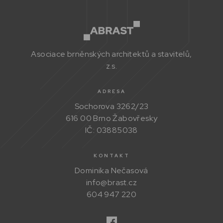
Asociace brněnských architektů a stavitelů,
z.s.
ADRESA
Sochorova 3262/23
616 00 Brno Žabovřesky
IČ: 03885038
KONTAKT
Dominika Nečasová
info@brast.cz
604 947 220