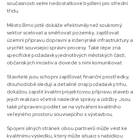
současnosti velmi nedostatkové bydlení pro střední
třídu.
Město Brno jistě dokáže efektivněji než soukromý
sektor scelovat a směňovat pozemky, zajišťovat
územní přípravu dopravní a inženýrské infrastruktury a
urychlit související správní procesy. Také lépe zná
specifické požadavky jednotlivých městských částí,
občanských iniciativ a dovede s nimi komunikovat.
Stavitelé jsou schopni zajišťovat finanční prostředky,
dlouhodobě sledují a detailně znají požadavky trhu,
dokážou zajistit kvalitní projektovou přípravu staveb a
jejich realizaci včetně následné správy a údržby. Jsou
také připraveni podílet se na vytváření kvalitního
veřejného prostoru souvisejícího s výstavbou.
Spojení silných stránek obou partnerů může vést ke
kvalitnímu výsledku, který může situaci s nabídkou