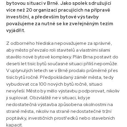
bytovou situaci v Brně. Jako spolek sdružující
více než 20 organizací pracujících na přípravě
investiční, a především bytové výstavby
považujeme za nutné se ke zveřejněným tezím
vyjádřit.
Z odborného hlediska nepovažujeme za správné,
aby město převzalo roli stavitelů a vlastními silami
stavělo nové bytové komplexy. Plán Brna postavit do
deseti let tisíc bytů současné situaci příliš nepomůže.
V uplynulých letech se v Brně prodalo průměrně přes
tisíc bytů ročně. Předpokládaný záměr města, tedy
vybudovat cca 100 nových bytů ročně, situaci
nevyřeší. Město by mělo výstavbu podporovat, nikoliv
ji suplovat. Obzvláště ne v situaci, kdy je
nedostatečná výstavba způsobena okolnostmi na
straně města, nikoliv na straně nedostatečné tržní
poptávky, investičních prostředků nebo stavebních
kapacit.