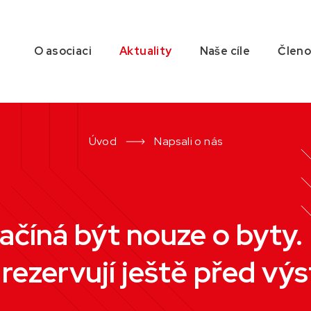
O asociaci
Aktuality
Naše cíle
Člen
Úvod
Napsali o nás
ačíná být nouze o byty. L
 rezervují ještě před v