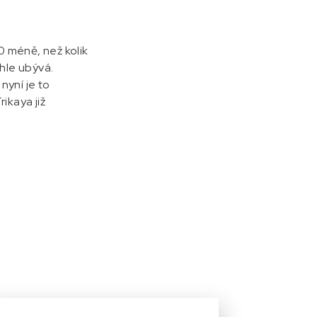
0 méně, než kolik
chle ubývá.
nyní je to
ikaya již