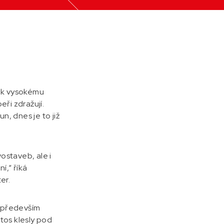
m k vysokému
ři zdražují.
n, dnes je to již
ostaveb, ale i
í,“ říká
er.
í především
etos klesly pod