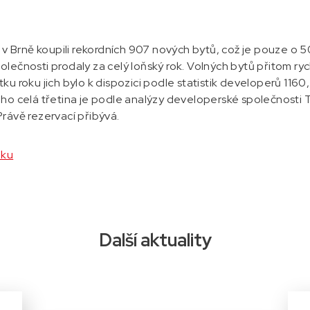
k v Brně koupili rekordních 907 nových bytů, což je pouze o 5
lečnosti prodaly za celý loňský rok. Volných bytů přitom ry
u roku jich bylo k dispozici podle statistik developerů 1160, 
ho celá třetina je podle analýzy developerské společnosti Tr
rávě rezervací přibývá.
nku
Další aktuality