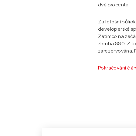
dvě procenta.
Za letošní půlro
developerské spo
Zatímco na začátk
zhruba 880. Z to
zarezervována. P
Pokračování člá