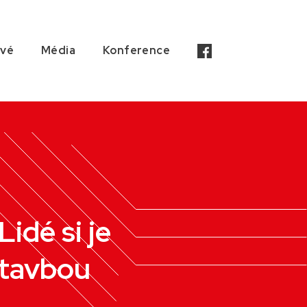
ové
Média
Konference
idé si je
ýstavbou