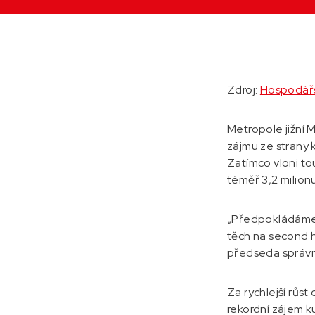
Zdroj:
Hospodářs
Metropole jižní 
zájmu ze strany 
Zatímco vloni tou
téměř 3,2 milionu
„Předpokládáme, 
těch na second h
předseda správní
Za rychlejší růs
rekordní zájem ku