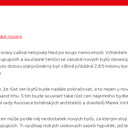
ké noviny
Moravy zažívá nebývalý hlad po koupi nemovitostí. Vzhlede
kupujících a současně tenčící se zásobě nových bytů develope
to dobou stál průměrný byt v Brně přibližně 2,85 milionu koru
.
že růst cen bytů bude nadále pokračovat, a to nejen u nov
and trhu. S tím bude souviset také růst cen nájemního bydlen
 rady Asociace brněnských architektů a stavitelů Marek Vint
t cen může podle něj nedostatek nových bytů, za kterým stoj
pujících. Ti využívají nízkých úrokových sazeb hypoték, jež l